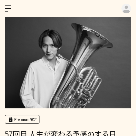
ロ
Premium限定
57回目 人生が変わる予感のする日